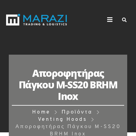
Αποροφητήρας
Πάγκου M-SS20 BRHM
Inox
Home
Προϊόντα
Venting Hoods
Αποροφητήρας Πάγκου M-SS20
BRHM Inox