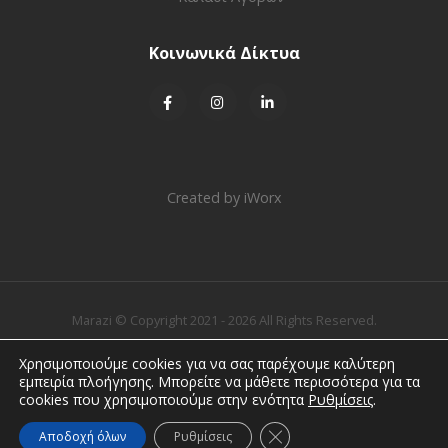
Τρόποι Πληρωμής
Τρόποι Αποστολής
Καλάθι Αγορών
Κοινωνικά Δίκτυα
Created by
iWorx
Χρησιμοποιούμε cookies για να σας παρέχουμε καλύτερη
εμπειρία πλοήγησης. Μπορείτε να μάθετε περισσότερα για τα
Marazi © Copyright 2021 - 2026 All Rights Reserved.
cookies που χρησιμοποιούμε στην ενότητα
Ρυθμίσεις
.
Κλείσιμο του Cookie bann
Select at least 2 products
Αποδοχή όλων
Ρυθμίσεις