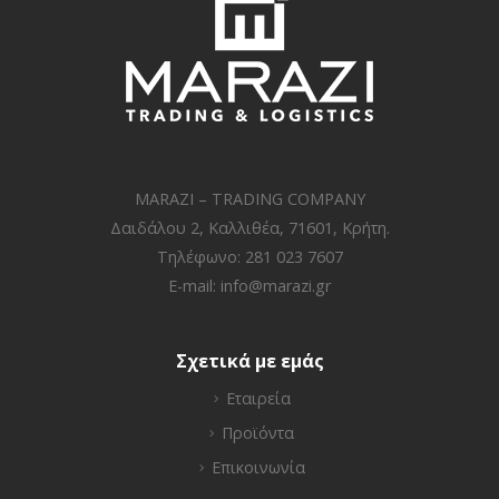
MARAZI – TRADING COMPANY
Δαιδάλου 2, Καλλιθέα, 71601, Κρήτη.
Τηλέφωνο: 281 023 7607
E-mail:
info@marazi.gr
Σχετικά με εμάς
Εταιρεία
Προϊόντα