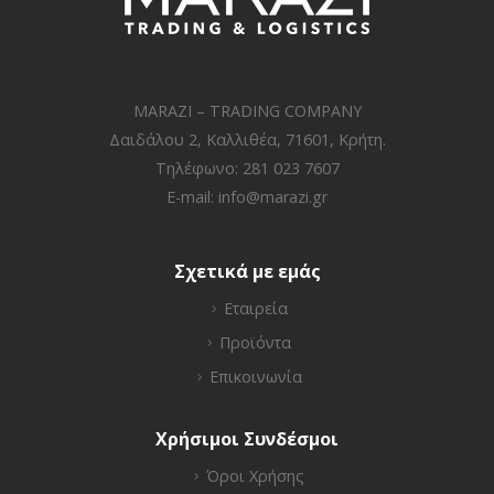
MARAZI – TRADING COMPANY
Δαιδάλου 2, Καλλιθέα, 71601, Κρήτη.
Τηλέφωνο: 281 023 7607
E-mail:
info@marazi.gr
Σχετικά με εμάς
Εταιρεία
Προϊόντα
Επικοινωνία
Χρήσιμοι Συνδέσμοι
Όροι Χρήσης