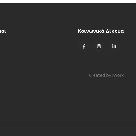
μοι
Κοινωνικά Δίκτυα
Created by
iWorx