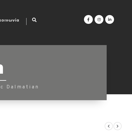
κοινωνία
n
c Dalmatian