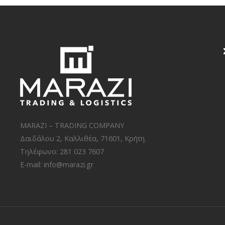
MARAZI – TRADING COMPANY
Δαιδάλου 2, Καλλιθέα, 71601, Κρήτη.
Τηλέφωνο: 281 023 7607
E-mail:
info@marazi.gr