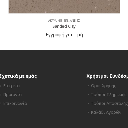
ΑΚΡΥΛΙΚΈΣ ΕΠΙΦΆΝΕΙΕΣ
Solid Natural
Εγγραφή για τιμή
Σχετικά με εμάς
Χρήσιμοι Συνδέσ
Εταιρεία
Όροι Χρήσης
Προϊόντα
Τρόποι Πληρωμής
Επικοινωνία
Τρόποι Αποστολής
Καλάθι Αγορών