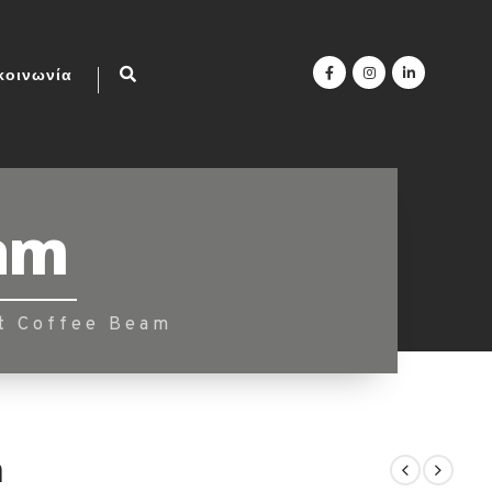
κοινωνία
eam
t Coffee Beam
m