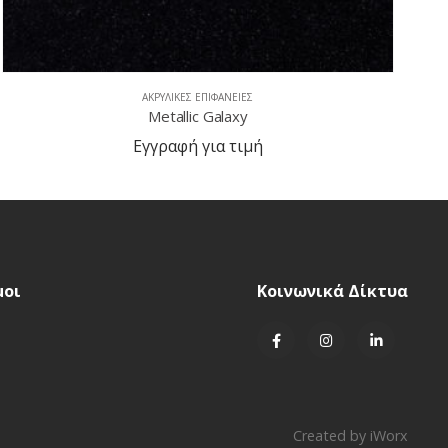
ΑΚΡΥΛΙΚΈΣ ΕΠΙΦΆΝΕΙΕΣ
Quarry Starred
Εγγραφή για τιμή
μοι
Κοινωνικά Δίκτυα
Created by
iWorx