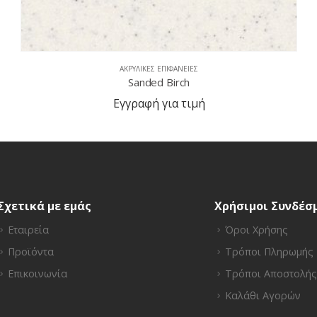
ΑΚΡΥΛΙΚΈΣ ΕΠΙΦΆΝΕΙΕΣ
Metallic Galaxy
Εγγραφή για τιμή
Σχετικά με εμάς
Χρήσιμοι Συνδέσ
Εταιρεία
Όροι Χρήσης
Προϊόντα
Τρόποι Πληρωμής
Επικοινωνία
Τρόποι Αποστολής
Καλάθι Αγορών