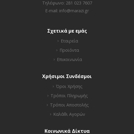
Τηλέφωνο: 281 023 7607
E-mail:
info@marazi.gr
Σχετικά με εμάς
Εταιρεία
Προϊόντα
Επικοινωνία
Χρήσιμοι Συνδέσμοι
Όροι Χρήσης
Τρόποι Πληρωμής
Τρόποι Αποστολής
Καλάθι Αγορών
Κοινωνικά Δίκτυα