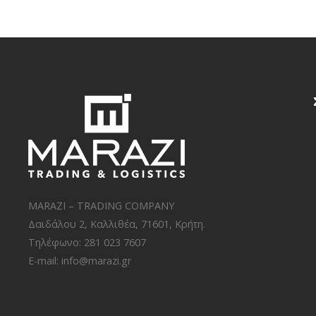
MARAZI – TRADING COMPANY
Δαιδάλου 2, Καλλιθέα, 71601, Κρήτη.
Τηλέφωνο: 281 023 7607
E-mail:
info@marazi.gr