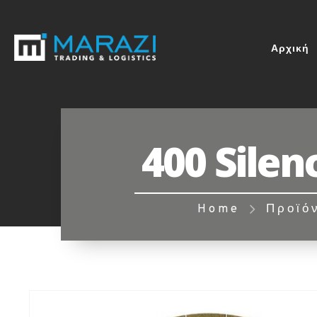
Αρχική
400 Silen
Home
Προϊό