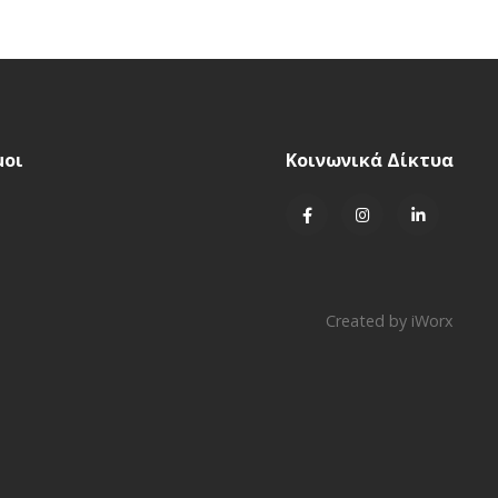
μοι
Κοινωνικά Δίκτυα
Created by
iWorx