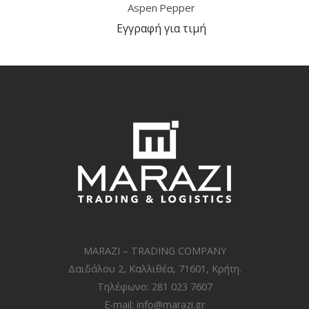
Aspen Pepper
Εγγραφή για τιμή
MARAZI – TRADING COMPANY
Δαιδάλου 2, Καλλιθέα, 71601, Κρήτη.
Τηλέφωνο: 281 023 7607
E-mail:
info@marazi.gr