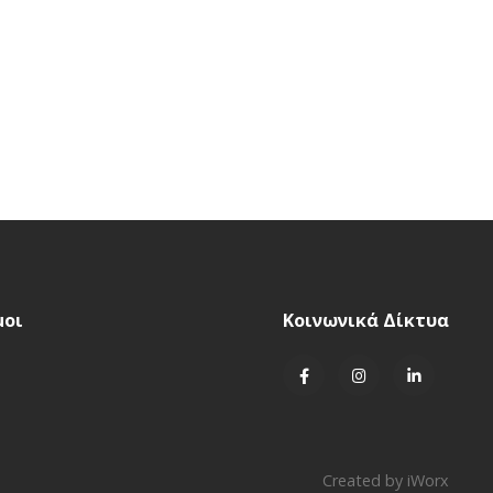
μοι
Κοινωνικά Δίκτυα
Created by
iWorx