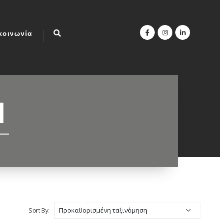
κοινωνία
H
Sort By: